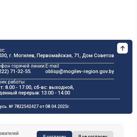
ес:
030, г. Могилев, Первомайская, 71, Дом Cоветов
ефон горячей линии:
E-mail:
222) 71-32-55
.
oblisp@mogilev-region.gov.by
фик работы:
т: 8.00 - 17.00, сб-вс: выходной,
денный перерыв: 13:00 - 14:00
ь. № 7822542427 от 08.04.2025г.
зователей
Я согласен
Я не согласен