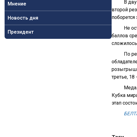
В дву
Мнение
второй рез
поборется 
Новость дня
Не ос
Президент
баллов сре
сложилось 
По ре
обладателе
розыгрыша.
третье, 18 
Медал
Кубка мира
этап состо
БЕЛТ