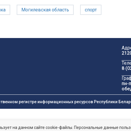
ика
Могилевская область
спорт
Адр
212
Тел
8 (0
Гра
пн-п
обе
ственном регистре информационных ресурсов Республики Беларус
ьзует на данном сайте cookie-файлы. Персональные данные поль