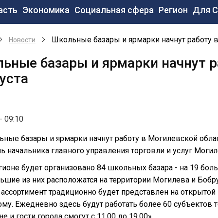
новная
асть
Экономика
Социальная сфера
Регион
Для 
вигация
Школьные базары и ярмарки начнут работу в
Новости
ьные базары и ярмарки начнут р
густа
- 09:10
ные базары и ярмарки начнут работу в Могилевской облас
ль начальника главного управления торговли и услуг Мог
гионе будет организовано 84 школьных базара - на 19 боль
шие из них расположатся на территории Могилева и Бобруйс
ассортимент традиционно будет представлен на открытой 
у. Ежедневно здесь будут работать более 60 субъектов т
е и гости города смогут с 11.00 до 19.00».