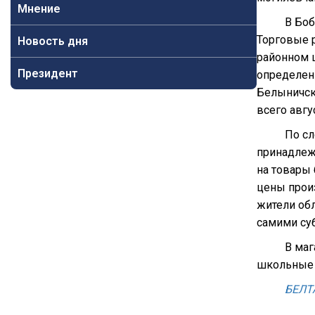
Мнение
В Боб
Торговые 
Новость дня
районном ц
Президент
определенн
Белыничско
всего авгу
По сл
принадлежн
на товары
цены произ
жители об
самими су
В маг
школьные 
БЕЛТ