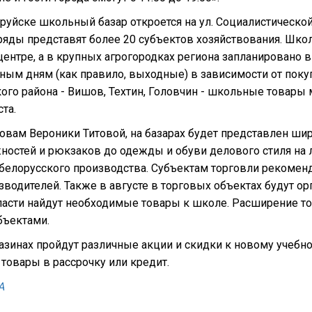
руйске школьный базар откроется на ул. Социалистической. 
ряды представят более 20 субъектов хозяйствования. Шк
ентре, а в крупных агрогородках региона запланировано 
ым дням (как правило, выходные) в зависимости от покуп
го района - Вишов, Техтин, Головчин - школьные товары 
ста.
овам Вероники Титовой, на базарах будет представлен ши
остей и рюкзаков до одежды и обуви делового стиля на л
 белорусского производства. Субъектам торговли рекомен
водителей. Также в августе в торговых объектах будут ор
ласти найдут необходимые товары к школе. Расширение то
бъектами.
азинах пройдут различные акции и скидки к новому учебно
товары в рассрочку или кредит.
А