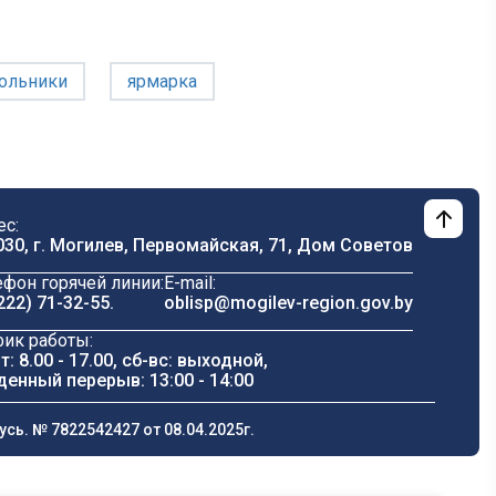
ольники
ярмарка
ес:
030, г. Могилев, Первомайская, 71, Дом Cоветов
ефон горячей линии:
E-mail:
222) 71-32-55
.
oblisp@mogilev-region.gov.by
фик работы:
т: 8.00 - 17.00, сб-вс: выходной,
денный перерыв: 13:00 - 14:00
ь. № 7822542427 от 08.04.2025г.