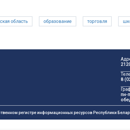
ская область
образование
торговля
шк
Адр
212
Тел
8 (0
Гра
пн-п
обе
ственном регистре информационных ресурсов Республики Беларус