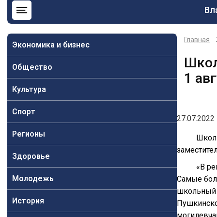
Ос
Вл
на
Главная
Экономика и бизнес
Школ
Общество
1 ав
Культура
Спорт
27.07.2022 
Регионы
Школь
заместите
Здоровье
«В ре
Молодежь
Самые боль
школьный 
История
Пушкинском
могилевчан