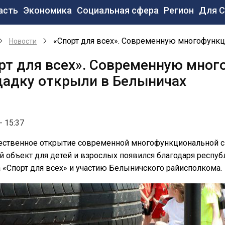
новная
асть
Экономика
Социальная сфера
Регион
Для 
вигация
«Спорт для всех». Современную многофунк
Новости
рт для всех». Современную мно
адку открыли в Белыничах
- 15:37
ественное открытие современной многофункциональной с
й объект для детей и взрослых появился благодаря респу
 «Спорт для всех» и участию Белыничского райисполкома.