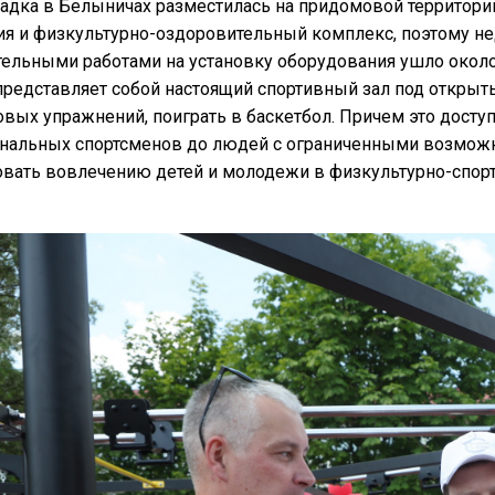
дка в Белыничах разместилась на придомовой территории 
я и физкультурно-оздоровительный комплекс, поэтому недо
тельными работами на установку оборудования ушло около
представляет собой настоящий спортивный зал под открыт
вых упражнений, поиграть в баскетбол. Причем это досту
нальных спортсменов до людей с ограниченными возможнос
овать вовлечению детей и молодежи в физкультурно-спор