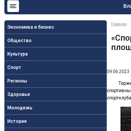
Ос
Вл
на
Главная
Экономика и бизнес
«Спо
Общество
площ
Культура
Спорт
09.06.2023 
Регионы
Торж
спортивны
Здоровье
спортклуба
Молодежь
История