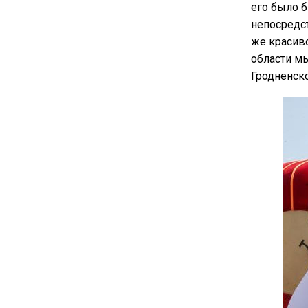
его было б
непосредст
же красив
области мы
Гродненско