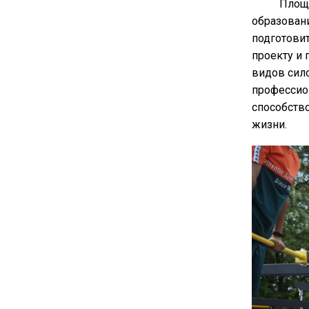
Площа
образовани
подготови
проекту и 
видов сило
профессио
способств
жизни.