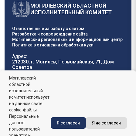
МОГИЛЕВСКИЙ ОБЛАСТНОЙ
ИСПОЛНИТЕЛЬНЫЙ КОМИТЕТ
Ответственные за работу с сайтом
Разработка и сопровождение сайта
Могилевский региональный информационный центр
Политика в отношении обработки куки
Адрес:
212030, г. Могилев, Первомайская, 71, Дом
Cоветов
Телефон горячей
E-mail:
Могилевский
линии:
oblisp@mogilev-
областной
8 (0222) 71-32-55
.
region.gov.by
исполнительный
комитет использует
График работы:
на данном сайте
пн-пт: 8.00 - 17.00, сб-вс: выходной,
обеденный перерыв: 13:00 - 14:00
cookie-файлы.
Персональные
данные
Я согласен
Я не согласен
Сайт зарегистрирован в Государственном регистре
информационных ресурсов Республики Беларусь. №
пользователей
7822542427 от 08.04.2025г.
хранятся и