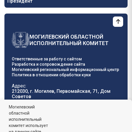
Президент
МОГИЛЕВСКИЙ ОБЛАСТНОЙ
ИСПОЛНИТЕЛЬНЫЙ КОМИТЕТ
Ответственные за работу с сайтом
Разработка и сопровождение сайта
Могилевский региональный информационный центр
Политика в отношении обработки куки
Адрес:
212030, г. Могилев, Первомайская, 71, Дом
Cоветов
Телефон горячей
E-mail:
Могилевский
линии:
oblisp@mogilev-
областной
8 (0222) 71-32-55
.
region.gov.by
исполнительный
комитет использует
График работы:
на данном сайте