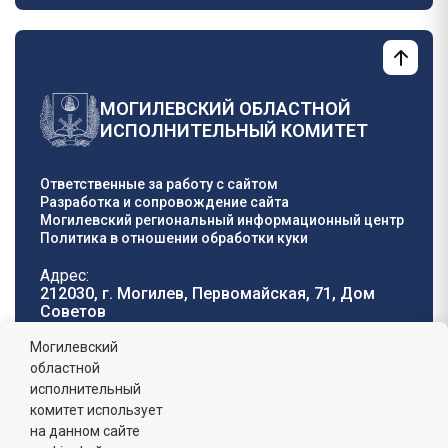
МОГИЛЕВСКИЙ ОБЛАСТНОЙ
ИСПОЛНИТЕЛЬНЫЙ КОМИТЕТ
Ответственные за работу с сайтом
Разработка и сопровождение сайта
Могилевский региональный информационный центр
Политика в отношении обработки куки
Адрес:
212030, г. Могилев, Первомайская, 71, Дом
Cоветов
Телефон горячей
E-mail:
Могилевский
линии:
oblisp@mogilev-
областной
8 (0222) 71-32-55
.
region.gov.by
исполнительный
комитет использует
График работы:
на данном сайте
пн-пт: 8.00 - 17.00, сб-вс: выходной,