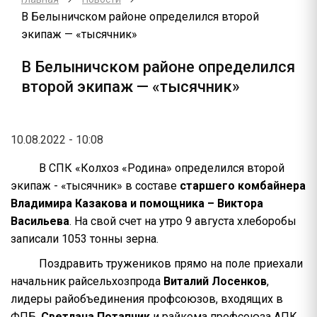
В Белыничском районе определился второй
экипаж — «тысячник»
В Белыничском районе определился
второй экипаж — «тысячник»
10.08.2022 - 10:08
В СПК «Колхоз «Родина» определился второй
экипаж - «тысячник» в составе
старшего комбайнера
Владимира Казакова и помощника – Виктора
Васильева
. На свой счет на утро 9 августа хлеборобы
записали 1053 тонны зерна.
Поздравить тружеников прямо на поле приехали
начальник райсельхозпрода
Виталий Лосенков
,
лидеры райобъединения профсоюзов, входящих в
ФПБ,
Светлана Потапчик
и райкома профсоюза АПК