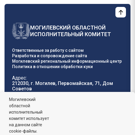
МОГИЛЕВСКИЙ ОБЛАСТНОЙ
ИСПОЛНИТЕЛЬНЫЙ КОМИТЕТ
Ответственные за работу с сайтом
Разработка и сопровождение сайта
Могилевский региональный информационный центр
Политика в отношении обработки куки
Адрес:
212030, г. Могилев, Первомайская, 71, Дом
Cоветов
Телефон горячей
E-mail:
Могилевский
линии:
oblisp@mogilev-
областной
8 (0222) 71-32-55
.
region.gov.by
исполнительный
комитет использует
График работы:
на данном сайте
пн-пт: 8.00 - 17.00, сб-вс: выходной,
обеденный перерыв: 13:00 - 14:00
cookie-файлы.