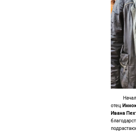
Начал
отец
Инно
Ивана Пех
благодарс
подрастаю