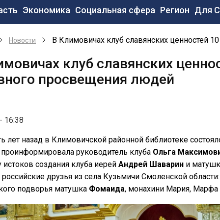
новная
асть
Экономика
Социальная сфера
Регион
Для 
вигация
В Климовичах клуб славянских ценностей 10
Новости
имовичах клуб славянских ценнос
вного просвещения людей
- 16:38
ь лет назад в Климовичской районной библиотеке состоя
, проинформировала руководитель клуба
Ольга Максимов
у истоков создания клуба иерей
Андрей Шаварин
и матуш
российские друзья из села Кузьмичи Смоленской области:
кого подворья матушка
Фомаида
, монахини Мария, Марфа 