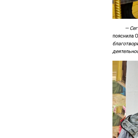
— Сег
пояснила 
благотвори
деятельнос