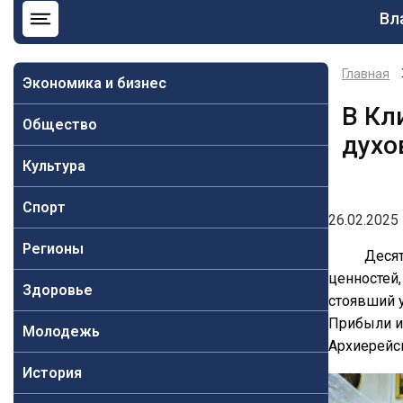
Ос
Вл
на
Главная
Экономика и бизнес
В Кл
Общество
духо
Культура
Спорт
26.02.2025 
Регионы
Десят
ценностей
Здоровье
стоявший 
Прибыли и 
Молодежь
Архиерейс
История