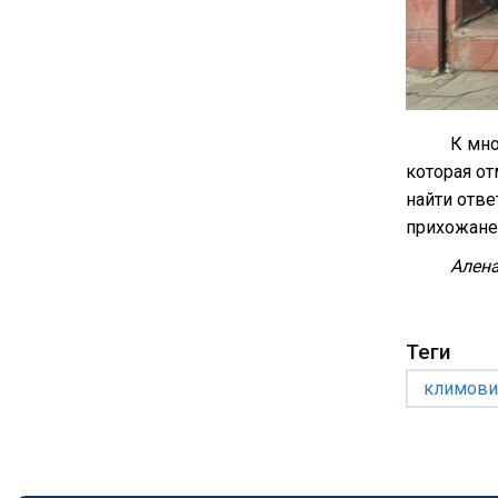
К мн
которая от
найти отве
прихожане
Ален
Теги
климови