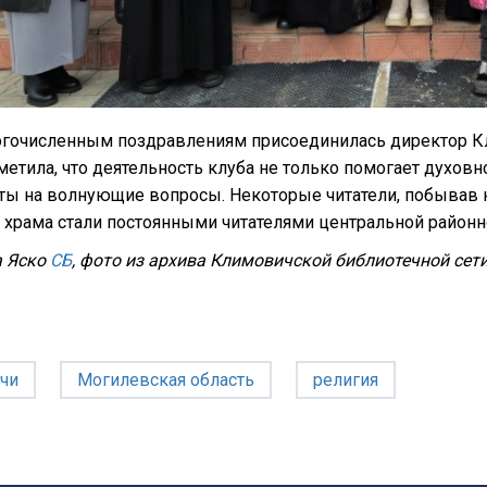
огочисленным поздравлениям присоединилась директор К
метила, что деятельность клуба не только помогает духо
ты на волнующие вопросы. Некоторые читатели, побывав на 
 храма стали постоянными читателями центральной районн
а Яско
СБ
, фото из архива Климовичской библиотечной сет
чи
Могилевская область
религия