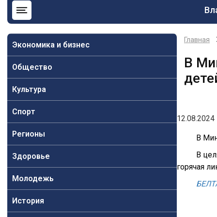
Ос
Вл
на
Главная
Экономика и бизнес
В Ми
Общество
дете
Культура
Спорт
12.08.2024 
Регионы
В Мин
В цел
Здоровье
горячая лин
Молодежь
БЕЛТ
История