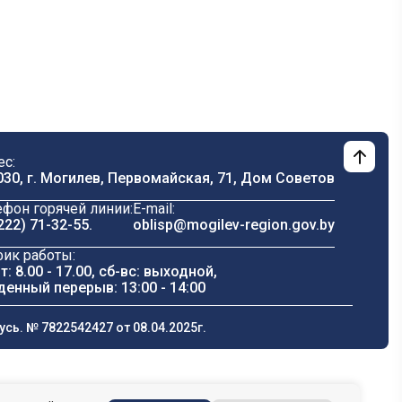
ес:
030, г. Могилев, Первомайская, 71, Дом Cоветов
ефон горячей линии:
E-mail:
222) 71-32-55
.
oblisp@mogilev-region.gov.by
фик работы:
т: 8.00 - 17.00, сб-вс: выходной,
денный перерыв: 13:00 - 14:00
ь. № 7822542427 от 08.04.2025г.