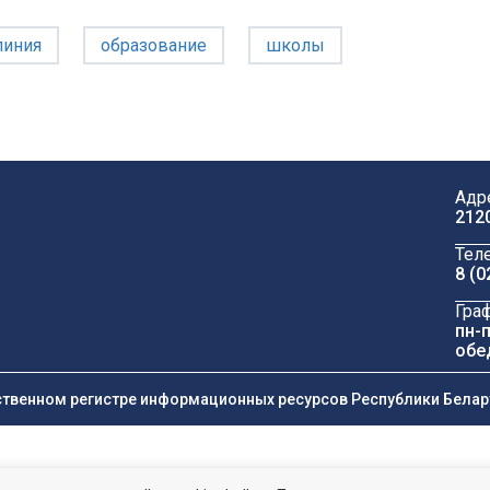
линия
образование
школы
Адр
212
Тел
8 (0
Гра
пн-п
обе
ственном регистре информационных ресурсов Республики Беларус