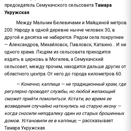
председатель Семукачского сельсовета
Тамара
Укружская
.
Между Малыми Белевичами и Майщиной метров
200. Народу в одной деревне нынче человек 30, в
другой и десятка не наберется. Рядом села покрупнее
— Александров, Михайловск, Павловск, Катвино… И ни
одного храма. Людям из сельсовета приходится
ездить в церковь в Могилев, а Семукачский
сельсовет, между прочим, находится дальше других от
областного центра. От него до города километ­ров 60.
— Конечно, каплица — не традиционный храм, где
регулярно проводят службы, но любой желающий
сможет прийти помолиться. Кстати, во время ее
возведения случайно наткнулись на старую икону —
когда сносили неподалеку один из старых брошенных
домов. Установили ее в каплице,
— рассказывает
Тамара Укружская.