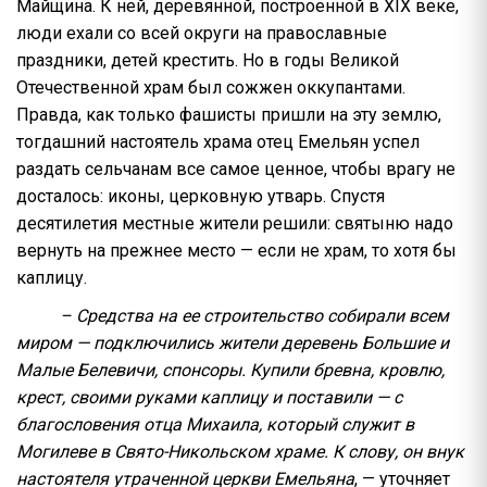
Майщина. К ней, деревянной, построенной в XIX веке,
люди ехали со всей округи на православные
праздники, детей крестить. Но в годы Великой
Отечественной храм был сожжен оккупантами.
Правда, как только фашисты пришли на эту землю,
тогдашний настоятель храма отец Емельян успел
раздать сельчанам все самое ценное, чтобы врагу не
досталось: иконы, церковную утварь. Спустя
десятилетия местные жители решили: святыню надо
вернуть на прежнее место — если не храм, то хотя бы
каплицу.
– Средства на ее строительство собирали всем
миром — подключились жители деревень Большие и
Малые Белевичи, спонсоры. Купили бревна, кровлю,
крест, своими руками каплицу и поставили — с
благословения отца Михаила, который служит в
Могилеве в Свято-Никольском храме. К слову, он внук
настоятеля утраченной церкви Емельяна
, — уточняет