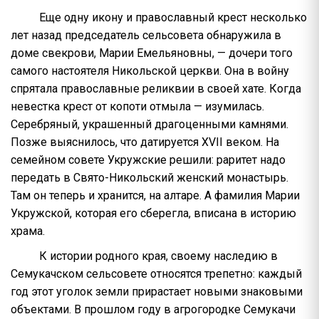
Еще одну икону и православный крест несколько
лет назад председатель сельсовета обнаружила в
доме свекрови, Марии Емельяновны, — дочери того
самого настоятеля Никольской церкви. Она в войну
спрятала православные реликвии в своей хате. Когда
невестка крест от копоти отмыла — изумилась.
Серебряный, украшенный драгоценными камнями.
Позже выяснилось, что датируется XVII веком. На
семейном совете Укружские решили: раритет надо
передать в Свято-Никольский женский монастырь.
Там он теперь и хранится, на алтаре. А фамилия Марии
Укружской, которая его сберегла, вписана в историю
храма.
К истории родного края, своему наследию в
Семукачском сельсовете относятся трепетно: каждый
год этот уголок земли прирастает новыми знаковыми
объектами. В прошлом году в агрогородке Семукачи