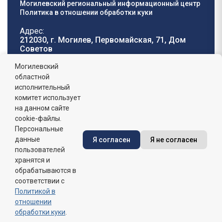
Могилевский региональный информационный центр
Политика в отношении обработки куки
Адрес:
212030, г. Могилев, Первомайская, 71, Дом
Cоветов
Телефон горячей
E-mail:
Могилевский
линии:
oblisp@mogilev-
областной
8 (0222) 71-32-55
.
region.gov.by
исполнительный
комитет использует
График работы:
на данном сайте
пн-пт: 8.00 - 17.00, сб-вс: выходной,
обеденный перерыв: 13:00 - 14:00
cookie-файлы.
Персональные
данные
Я согласен
Я не согласен
Сайт зарегистрирован в Государственном регистре
информационных ресурсов Республики Беларусь. №
пользователей
7822542427 от 08.04.2025г.
хранятся и
обрабатываются в
соответствии с
Политикой в
отношении
обработки куки
.