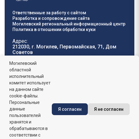
Ответственные за работу с сайтом
Разработка и сопровождение сайта
Могилевский региональный информационный центр
Политика в отношении обработки куки
Адрес:
212030, г. Могилев, Первомайская, 71, Дом
Cоветов
Телефон горячей
E-mail:
Могилевский
линии:
oblisp@mogilev-
областной
8 (0222) 71-32-55
.
region.gov.by
исполнительный
комитет использует
График работы:
на данном сайте
пн-пт: 8.00 - 17.00, сб-вс: выходной,
обеденный перерыв: 13:00 - 14:00
cookie-файлы.
Персональные
данные
Я согласен
Я не согласен
Сайт зарегистрирован в Государственном регистре
информационных ресурсов Республики Беларусь. №
пользователей
7822542427 от 08.04.2025г.
хранятся и
обрабатываются в
соответствии с