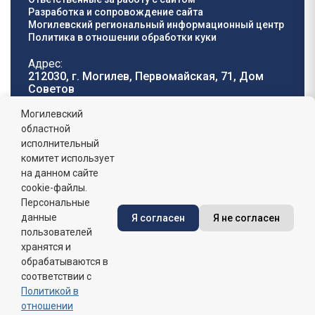
Разработка и сопровождение сайта
Могилевский региональный информационный центр
Политика в отношении обработки куки
Адрес:
212030, г. Могилев, Первомайская, 71, Дом
Cоветов
Телефон горячей
E-mail:
Могилевский
линии:
oblisp@mogilev-
областной
8 (0222) 71-32-55
.
region.gov.by
исполнительный
комитет использует
График работы:
на данном сайте
пн-пт: 8.00 - 17.00, сб-вс: выходной,
обеденный перерыв: 13:00 - 14:00
cookie-файлы.
Персональные
данные
Я согласен
Я не согласен
Сайт зарегистрирован в Государственном регистре
информационных ресурсов Республики Беларусь. №
пользователей
7822542427 от 08.04.2025г.
хранятся и
обрабатываются в
соответствии с
Политикой в
отношении