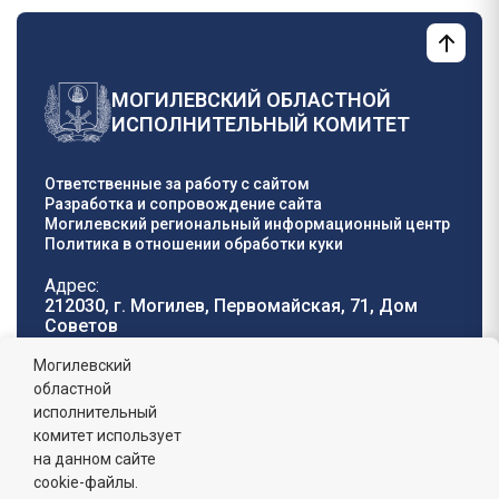
МОГИЛЕВСКИЙ ОБЛАСТНОЙ
ИСПОЛНИТЕЛЬНЫЙ КОМИТЕТ
Ответственные за работу с сайтом
Разработка и сопровождение сайта
Могилевский региональный информационный центр
Политика в отношении обработки куки
Адрес:
212030, г. Могилев, Первомайская, 71, Дом
Cоветов
Телефон горячей
E-mail:
Могилевский
линии:
oblisp@mogilev-
областной
8 (0222) 71-32-55
.
region.gov.by
исполнительный
комитет использует
График работы:
на данном сайте
пн-пт: 8.00 - 17.00, сб-вс: выходной,
обеденный перерыв: 13:00 - 14:00
cookie-файлы.