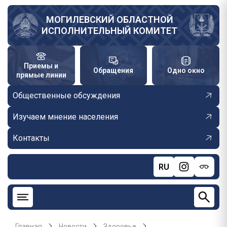
Перейти
к
МОГИЛЕВСКИЙ ОБЛАСТНОЙ
ИСПОЛНИТЕЛЬНЫЙ КОМИТЕТ
основному
содержанию
Приемы и
Обращения
Одно окно
прямые линии
Общественные обсуждения
Изучаем мнение населения
Контакты
RU
Главная
Новости
Здоровье