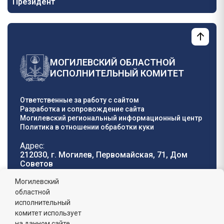
Президент
МОГИЛЕВСКИЙ ОБЛАСТНОЙ
ИСПОЛНИТЕЛЬНЫЙ КОМИТЕТ
Ответственные за работу с сайтом
Разработка и сопровождение сайта
Могилевский региональный информационный центр
Политика в отношении обработки куки
Адрес:
212030, г. Могилев, Первомайская, 71, Дом
Cоветов
Телефон горячей
E-mail:
Могилевский
линии:
oblisp@mogilev-
областной
8 (0222) 71-32-55
.
region.gov.by
исполнительный
комитет использует
График работы:
на данном сайте