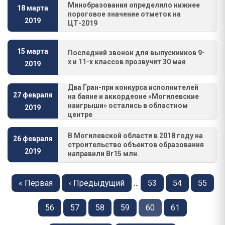
Минобразования определило нижнее
18 марта
пороговое значение отметок на
2019
ЦТ-2019
15 марта
Последний звонок для выпускников 9-
х и 11-х классов прозвучит 30 мая
2019
Два Гран-при конкурса исполнителей
27 февраля
на баяне и аккордеоне «Могилевские
наигрыши» остались в областном
2019
центре
В Могилевской области в 2018 году на
26 февраля
строительство объектов образования
2019
направили Br15 млн.
Нумерация
страниц
Первая
« Первая
Предыдущая
‹ Предыдущий
…
Страница
53
Страница
54
Страни
55
страница
страница
Страница
56
Страница
57
Страница
58
Страница
59
Страница
60
Страница
61