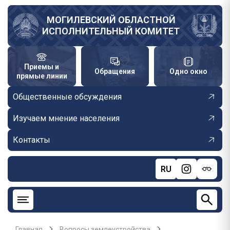
Перейти
к
МОГИЛЕВСКИЙ ОБЛАСТНОЙ
ИСПОЛНИТЕЛЬНЫЙ КОМИТЕТ
основному
содержанию
Приемы и
Обращения
Одно окно
прямые линии
Общественные обсуждения
Изучаем мнение населения
Контакты
RU
Главная
Вопросы землеустройства