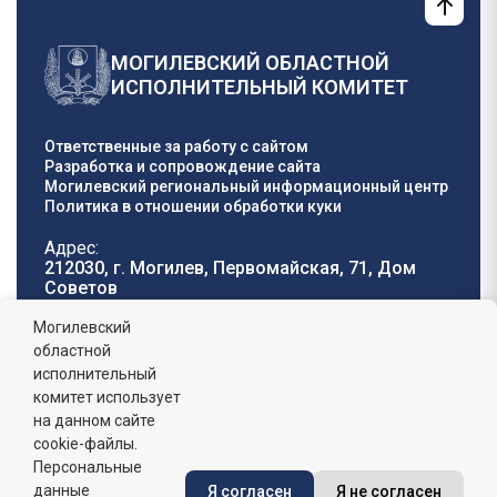
МОГИЛЕВСКИЙ ОБЛАСТНОЙ
ИСПОЛНИТЕЛЬНЫЙ КОМИТЕТ
Ответственные за работу с сайтом
Разработка и сопровождение сайта
Могилевский региональный информационный центр
Политика в отношении обработки куки
Адрес:
212030, г. Могилев, Первомайская, 71, Дом
Cоветов
Телефон горячей
E-mail:
Могилевский
линии:
oblisp@mogilev-
областной
8 (0222) 71-32-55
.
region.gov.by
исполнительный
комитет использует
График работы:
на данном сайте
пн-пт: 8.00 - 17.00, сб-вс: выходной,
обеденный перерыв: 13:00 - 14:00
cookie-файлы.
Персональные
данные
Я согласен
Я не согласен
Сайт зарегистрирован в Государственном регистре