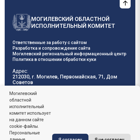
МОГИЛЕВСКИЙ ОБЛАСТНОЙ
ИСПОЛНИТЕЛЬНЫЙ КОМИТЕТ
Ответственные за работу с сайтом
Разработка и сопровождение сайта
Могилевский региональный информационный центр
Политика в отношении обработки куки
Адрес:
212030, г. Могилев, Первомайская, 71, Дом
Cоветов
Телефон горячей
E-mail:
Могилевский
линии:
oblisp@mogilev-
областной
8 (0222) 71-32-55
.
region.gov.by
исполнительный
комитет использует
График работы:
на данном сайте
пн-пт: 8.00 - 17.00, сб-вс: выходной,
обеденный перерыв: 13:00 - 14:00
cookie-файлы.
Персональные
данные
Я согласен
Я не согласен