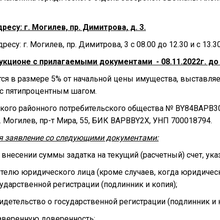
ресу: г. Могилев, пр. Димитрова, д. 3.
су: г. Могилев, пр. Димитрова, 3 с 08.00 до 12.30 и с 13.30
укционе с прилагаемыми документами - 08.11.2022г. до 
тся в размере 5% от начальной цены имущества, выставляем
 с пятипроцентным шагом.
вского районного потребительского общества № BY84BAPB
. Могилев, пр-т Мира, 55, БИК ВАРВВY2Х, УНП 700018794.
ся заявление со следующими документами:
 внесении суммы задатка на текущий (расчетный) счет, ук
телю юридического лица (кроме случаев, когда юридическ
ударственной регистрации (подлинник и копия);
детельство о государственной регистрации (подлинник и к
заверенную доверенность;