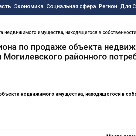
новная
асть
Экономика
Социальная сфера
Регион
Для 
вигация
а недвижимого имущества, находящегося в собственности
иона по продаже объекта недви
и Могилевского районного потре
 объекта недвижимого имущества, находящегося в соб