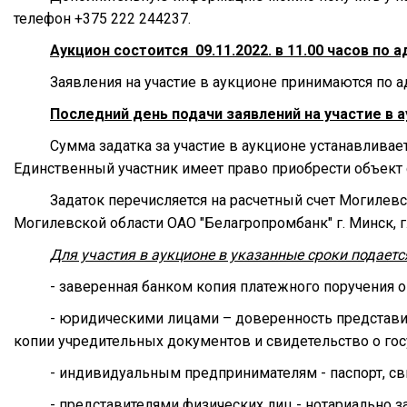
телефон +375 222 244237.
Аукцион состоится 09.11.2022. в 11.00 часов по ад
Заявления на участие в аукционе принимаются по адре
Последний день подачи заявлений на участие в а
Сумма задатка за участие в аукционе устанавливае
Единственный участник имеет право приобрести объект
Задаток перечисляется на расчетный счет Могиле
Могилевской области ОАО "Белагропромбанк" г. Минск, г
Для участия в аукционе в указанные сроки подает
- заверенная банком копия платежного поручения о
- юридическими лицами – доверенность представи
копии учредительных документов и свидетельство о гос
- индивидуальным предпринимателям - паспорт, сви
- представителями физических лиц - нотариально 