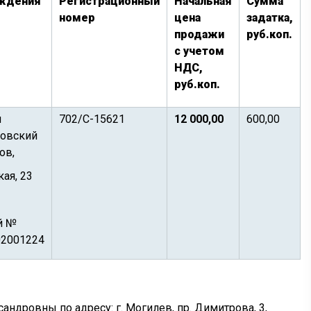
ождения
Регистрационный
Начальная
Сумма
номер
цена
задатка,
продажи
руб.коп.
с учетом
НДС,
руб.коп.
я
702/С-15621
12 000,00
600,00
ховский
ов,
кая, 23
й №
02001224
дровны по адресу: г. Могилев, пр. Димитрова, 3,