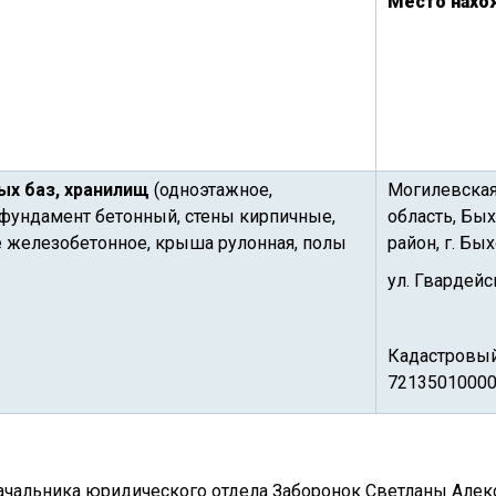
Место нах
ых баз, хранилищ
(одноэтажное,
Могилевска
, фундамент бетонный, стены кирпичные,
область, Бы
 железобетонное, крыша рулонная, полы
район, г. Бых
ул. Гвардейс
Кадастровы
7213501000
льника юридического отдела Заборонок Светланы Алексан