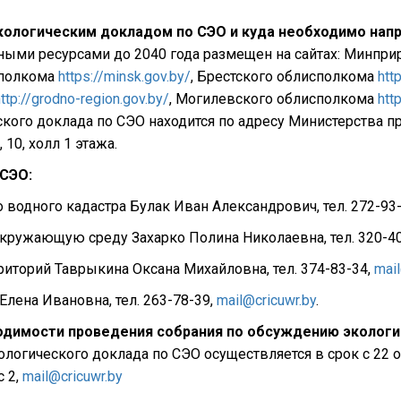
кологическим докладом по СЭО и куда необходимо напр
дными ресурсами до 2040 года размещен на сайтах: Минпр
сполкома
https://minsk.gov.by/
, Брестского облисполкома
htt
ttp://grodno-region.gov.by/
, Могилевского облисполкома
htt
ского доклада по СЭО находится по адресу Министерства
 10, холл 1 этажа.
 СЭО:
о водного кадастра Булак Иван Александрович, тел. 272-93
окружающую среду Захарко Полина Николаевна, тел. 320-4
риторий Таврыкина Оксана Михайловна, тел. 374-83-34,
mail
Елена Ивановна, тел. 263-78-39,
mail@cricuwr.by
.
ходимости проведения собрания по обсуждению экологи
гического доклада по СЭО осуществляется в срок с 22 октя
с 2,
mail@cricuwr.by