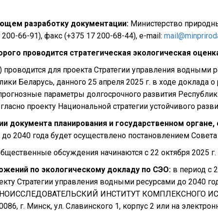
ующем разработку документации:
Министерство природны
200-66-91), факс (+375 17 200-68-44), e-mail:
mail@minprirod
рого проводится стратегическая экологическая оценка
 проводится для проекта Стратегии управления водными рес
ики Беларусь, данного 25 апреля 2025 г. в ходе доклада о
 прогнозные параметры долгосрочного развития Республи
ласно проекту Национальной стратегии устойчивого разви
 документа планирования и государственном органе, 
до 2040 года будет осуществлено постановлением Совета
бщественные обсуждения начинаются с 22 октября 2025 г. д
ложений по экологическому докладу по СЭО:
в период с 2
екту Стратегии управления водными ресурсами до 2040 го
АУЧНОИССЛЕДОВАТЕЛЬСКИЙ ИНСТИТУТ КОМПЛЕКСНОГО ИС
6, г. Минск, ул. Славинского 1, корпус 2 или на электро