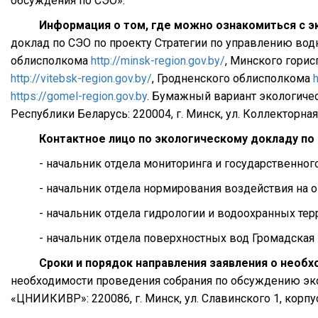
обсуждения по СЭО».
Информация о том, где можно ознакомиться с э
доклад по СЭО по проекту Стратегии по управлению во
облисполкома
http://minsk-region.gov.by/
, Минского гори
http://vitebsk-region.gov.by/
, Гродненского облисполкома
h
https://gomel-region.gov.by
. Бумажный вариант экологиче
Республики Беларусь: 220004, г. Минск, ул. Коллекторная,
Контактное лицо по экологическому докладу по
- начальник отдела мониторинга и государственног
- начальник отдела нормирования воздействия на 
- начальник отдела гидрологии и водоохранных тер
- начальник отдела поверхностных вод Громадская 
Сроки и порядок направления заявления о необ
необходимости проведения собрания по обсуждению эколо
«ЦНИИКИВР»: 220086, г. Минск, ул. Славинского 1, корпу