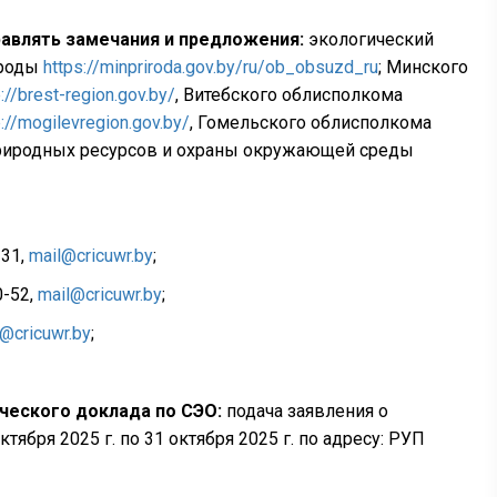
авлять замечания и предложения:
экологический
ироды
https://minpriroda.gov.by/ru/ob_obsuzd_ru
; Минского
p://brest-region.gov.by/
, Витебского облисполкома
p://mogilevregion.gov.by/
, Гомельского облисполкома
 природных ресурсов и охраны окружающей среды
-31,
mail@cricuwr.by
;
0-52,
mail@cricuwr.by
;
@cricuwr.by
;
ческого доклада по СЭО:
подача заявления о
бря 2025 г. по 31 октября 2025 г. по адресу: РУП