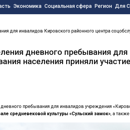
новная
асть
Экономика
Социальная сфера
Регион
Для 
вигация
ния для инвалидов Кировского районного центра соцобсл
еления дневного пребывания для
вания населения приняли участи
ия дневного пребывания для инвалидов учреждения «Киро
але средневековой культуры «Сульский замок»
, а такж