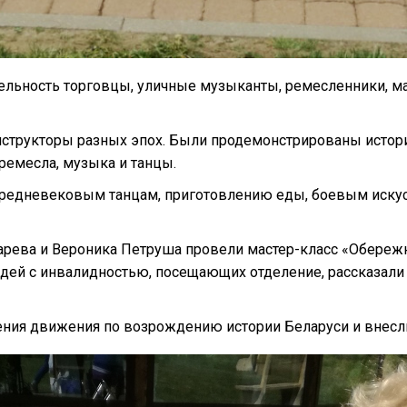
ельность торговцы, уличные музыканты, ремесленники, ма
нструкторы разных эпох. Были продемонстрированы истори
ремесла, музыка и танцы.
 средневековым танцам, приготовлению еды, боевым искус
тарева и Вероника Петруша провели мастер-класс «Обереж
ей с инвалидностью, посещающих отделение, рассказали о 
ния движения по возрождению истории Беларуси и внесли