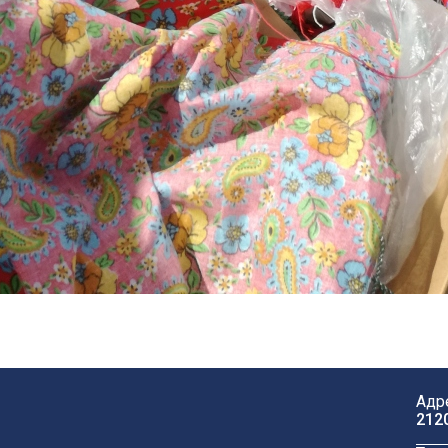
Адр
212