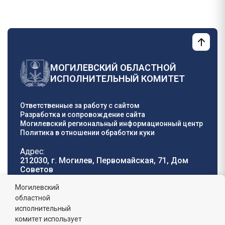
МОГИЛЕВСКИЙ ОБЛАСТНОЙ
ИСПОЛНИТЕЛЬНЫЙ КОМИТЕТ
Ответственные за работу с сайтом
Разработка и сопровождение сайта
Могилевский региональный информационный центр
Политика в отношении обработки куки
Адрес:
212030, г. Могилев, Первомайская, 71, Дом
Cоветов
Телефон горячей
E-mail:
Могилевский
линии:
oblisp@mogilev-
областной
8 (0222) 71-32-55
.
region.gov.by
исполнительный
комитет использует
График работы: