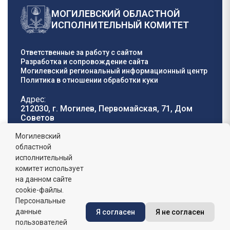
МОГИЛЕВСКИЙ ОБЛАСТНОЙ
ИСПОЛНИТЕЛЬНЫЙ КОМИТЕТ
Ответственные за работу с сайтом
Разработка и сопровождение сайта
Могилевский региональный информационный центр
Политика в отношении обработки куки
Адрес:
212030, г. Могилев, Первомайская, 71, Дом
Cоветов
Телефон горячей
E-mail:
Могилевский
линии:
oblisp@mogilev-
областной
8 (0222) 71-32-55
.
region.gov.by
исполнительный
комитет использует
График работы:
на данном сайте
пн-пт: 8.00 - 17.00, сб-вс: выходной,
обеденный перерыв: 13:00 - 14:00
cookie-файлы.
Персональные
данные
Я согласен
Я не согласен
Сайт зарегистрирован в Государственном регистре
информационных ресурсов Республики Беларусь. №
пользователей