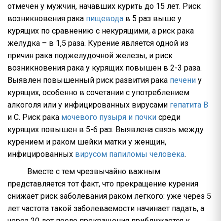
отмечен у мужчин, начавших курить до 15 лет. Риск
возникновения рака
пищевода
в 5 раз выше у
курящих по сравнению с некурящими, а риск рака
желудка – в 1,5 раза. Курение является одной из
причин рака поджелудочной железы, и риск
возникновения рака у курящих повышен в 2-3 раза.
Выявлен повышенный риск развития рака
печени
у
курящих, особенно в сочетании с употреблением
алкоголя или у инфицированных вирусами
гепатита В
и С. Риск рака
мочевого пузыря и почки
среди
курящих повышен в 5-6 раз. Выявлена связь между
курением и раком шейки матки у женщин,
инфицированных
вирусом папиломы человека
.
Вместе с тем чрезвычайно важным
представляется тот факт, что прекращение курения
снижает риск заболевания раком легкого: уже через 5
лет частота такой заболеваемости начинает падать, а
через 20 лет после прекращения приближается к