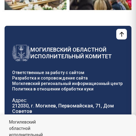
МОГИЛЕВСКИЙ ОБЛАСТНОЙ
ИСПОЛНИТЕЛЬНЫЙ КОМИТЕТ
Ответственные за работу с сайтом
Разработка и сопровождение сайта
Могилевский региональный информационный центр
Политика в отношении обработки куки
Адрес:
212030, г. Могилев, Первомайская, 71, Дом
Cоветов
Телефон горячей
E-mail:
Могилевский
линии:
oblisp@mogilev-
областной
8 (0222) 71-32-55
.
region.gov.by
исполнительный