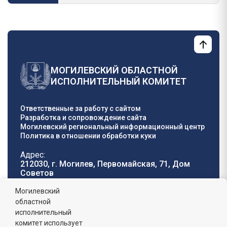
МОГИЛЕВСКИЙ ОБЛАСТНОЙ
ИСПОЛНИТЕЛЬНЫЙ КОМИТЕТ
Ответственные за работу с сайтом
Разработка и сопровождение сайта
Могилевский региональный информационный центр
Политика в отношении обработки куки
Адрес:
212030, г. Могилев, Первомайская, 71, Дом
Cоветов
Телефон горячей
E-mail:
Могилевский
линии:
oblisp@mogilev-
областной
8 (0222) 71-32-55
.
region.gov.by
исполнительный
комитет использует
График работы: