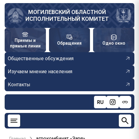
Перейти
к
МОГИЛЕВСКИЙ ОБЛАСТНОЙ
ИСПОЛНИТЕЛЬНЫЙ КОМИТЕТ
основному
содержанию
Приемы и
Обращения
Одно окно
прямые линии
Общественные обсуждения
Изучаем мнение населения
Контакты
RU
агрокомбинат «Заря»
Главная