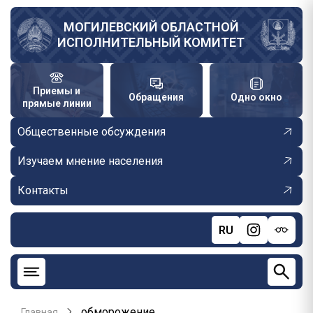
Перейти
к
МОГИЛЕВСКИЙ ОБЛАСТНОЙ
ИСПОЛНИТЕЛЬНЫЙ КОМИТЕТ
основному
содержанию
Приемы и
Обращения
Одно окно
прямые линии
Общественные обсуждения
Изучаем мнение населения
Контакты
RU
обморожение
Главная