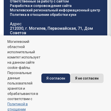
Ответственные за работу с сайтом
Разработка и сопровождение сайта
Могилевский региональный информационный центр
Политика в отношении обработки куки
Адрес:
212030, г. Могилев, Первомайская, 71, Дом
Cоветов
Телефон горячей
E-mail:
Могилевский
линии:
oblisp@mogilev-
областной
8 (0222) 71-32-55
.
region.gov.by
исполнительный
комитет использует
График работы:
на данном сайте
пн-пт: 8.00 - 17.00, сб-вс: выходной,
обеденный перерыв: 13:00 - 14:00
cookie-файлы.
Персональные
данные
Я согласен
Я не согласен
Сайт зарегистрирован в Государственном регистре
информационных ресурсов Республики Беларусь. №
пользователей
7822542427 от 08.04.2025г.
хранятся и
обрабатываются в
соответствии с
Политикой в
отношении