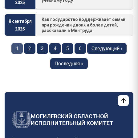
учебному году
2025
Как государство поддерживает семьи
8 сентября
при рождении двоих и более детей,
2025
рассказали в Минтруда
Нумерация
страниц
Страница
1
Страница
2
Страница
3
Страница
4
Страница
5
Страница
6
Следующая
Следующий ›
страница
Последняя
Последняя »
страница
МОГИЛЕВСКИЙ ОБЛАСТНОЙ
ИСПОЛНИТЕЛЬНЫЙ КОМИТЕТ