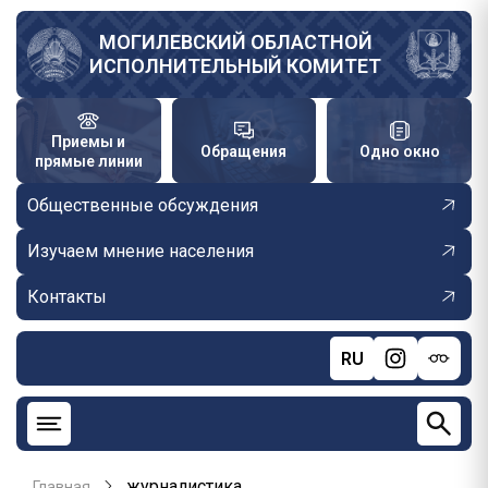
Перейти
к
МОГИЛЕВСКИЙ ОБЛАСТНОЙ
ИСПОЛНИТЕЛЬНЫЙ КОМИТЕТ
основному
содержанию
Приемы и
Обращения
Одно окно
прямые линии
Общественные обсуждения
Изучаем мнение населения
Контакты
RU
журналистика
Главная