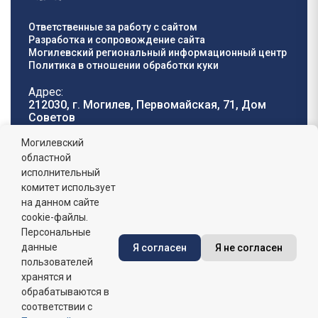
Ответственные за работу с сайтом
Разработка и сопровождение сайта
Могилевский региональный информационный центр
Политика в отношении обработки куки
Адрес:
212030, г. Могилев, Первомайская, 71, Дом
Cоветов
Телефон горячей
E-mail:
Могилевский
линии:
oblisp@mogilev-
областной
8 (0222) 71-32-55
.
region.gov.by
исполнительный
комитет использует
График работы:
на данном сайте
пн-пт: 8.00 - 17.00, сб-вс: выходной,
обеденный перерыв: 13:00 - 14:00
cookie-файлы.
Персональные
данные
Я согласен
Я не согласен
Сайт зарегистрирован в Государственном регистре
информационных ресурсов Республики Беларусь. №
пользователей
7822542427 от 08.04.2025г.
хранятся и
обрабатываются в
соответствии с