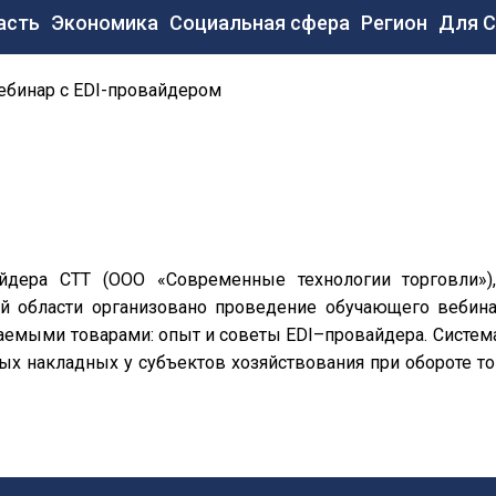
новная
асть
Экономика
Социальная сфера
Регион
Для 
вигация
ебинар с EDI-провайдером
айдера СТТ (ООО «Современные технологии торговли»)
й области организовано проведение обучающего вебина
емыми товарами: опыт и советы EDI–провайдера. Систем
х накладных у субъектов хозяйствования при обороте т