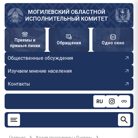
Перейти
к
МОГИЛЕВСКИЙ ОБЛАСТНОЙ
ИСПОЛНИТЕЛЬНЫЙ КОМИТЕТ
основному
содержанию
Приемы и
Обращения
Одно окно
прямые линии
Общественные обсуждения
Изучаем мнение населения
Контакты
RU
Главная
Архив программы «Днями»