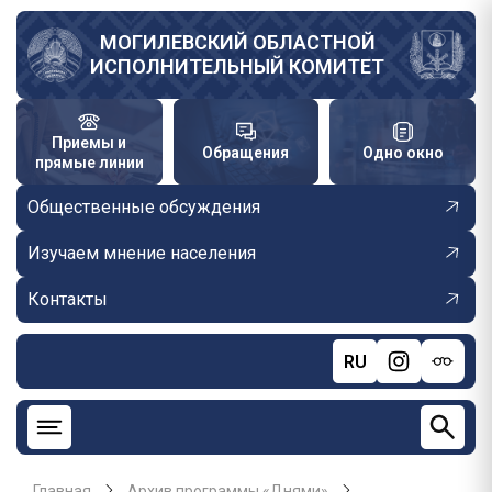
Перейти
к
МОГИЛЕВСКИЙ ОБЛАСТНОЙ
ИСПОЛНИТЕЛЬНЫЙ КОМИТЕТ
основному
содержанию
Приемы и
Обращения
Одно окно
прямые линии
Общественные обсуждения
Изучаем мнение населения
Контакты
RU
Главная
Архив программы «Днями»