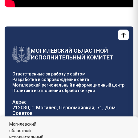
МОГИЛЕВСКИЙ ОБЛАСТНОЙ
ИСПОЛНИТЕЛЬНЫЙ КОМИТЕТ
Ответственные за работу с сайтом
Разработка и сопровождение сайта
Могилевский региональный информационный центр
Политика в отношении обработки куки
Адрес:
212030, г. Могилев, Первомайская, 71, Дом
Cоветов
Телефон горячей
E-mail:
Могилевский
линии:
oblisp@mogilev-
областной
8 (0222) 71-32-55
.
region.gov.by
исполнительный