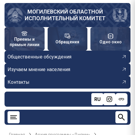
Перейти
к
МОГИЛЕВСКИЙ ОБЛАСТНОЙ
ИСПОЛНИТЕЛЬНЫЙ КОМИТЕТ
основному
содержанию
Приемы и
Обращения
Одно окно
прямые линии
Общественные обсуждения
Изучаем мнение населения
Контакты
RU
Главная
Архив программы «Днями»