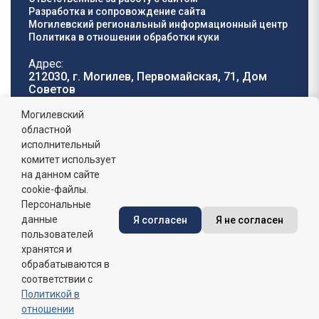
Разработка и сопровождение сайта
Могилевский региональный информационный центр
Политика в отношении обработки куки
Адрес:
212030, г. Могилев, Первомайская, 71, Дом
Cоветов
Телефон горячей
E-mail:
Могилевский
линии:
oblisp@mogilev-
областной
8 (0222) 71-32-55
.
region.gov.by
исполнительный
комитет использует
График работы:
на данном сайте
пн-пт: 8.00 - 17.00, сб-вс: выходной,
обеденный перерыв: 13:00 - 14:00
cookie-файлы.
Персональные
данные
Я согласен
Я не согласен
Сайт зарегистрирован в Государственном регистре
информационных ресурсов Республики Беларусь. №
пользователей
7822542427 от 08.04.2025г.
хранятся и
обрабатываются в
соответствии с
Политикой в
отношении