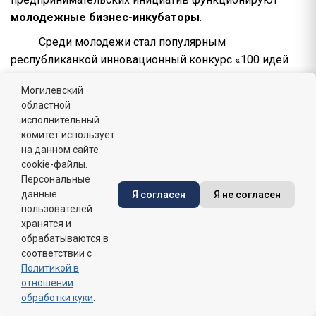
молодежные бизнес-инкубаторы
.
Среди молодежи стал популярным
республиканкой инновационный конкурс «100 идей
для Беларуси».
Могилевский
Для развития и оказания организационно-
областной
информационной поддержки стартап-движению в
исполнительный
комитет использует
Республике Беларусь, вовлечения молодежи в
на данном сайте
занятие инновационной и предпринимательской
cookie-файлы.
деятельностью Министерством экономики совместно
Персональные
с заинтересованными организациями реализуется
данные
Я согласен
Я не согласен
ежегодно План проведения стартап-мероприятий. В
пользователей
хранятся и
План включены мероприятия учреждений
обрабатываются в
образования, направленные на развитие интереса
соответствии с
молодых граждан к предпринимательской
Политикой в
деятельности, повышению конкурентоспособности
отношении
молодых граждан на рынке труда.
обработки куки
.