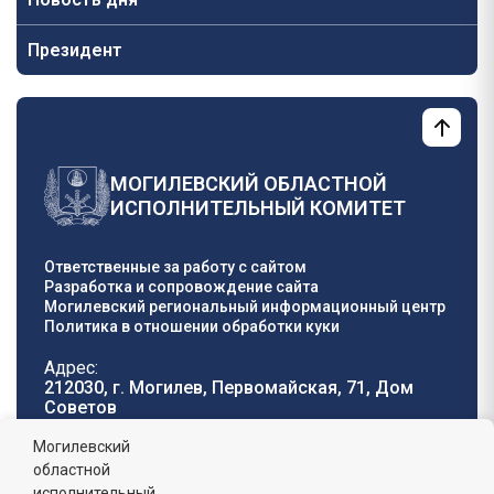
Президент
МОГИЛЕВСКИЙ ОБЛАСТНОЙ
ИСПОЛНИТЕЛЬНЫЙ КОМИТЕТ
Ответственные за работу с сайтом
Разработка и сопровождение сайта
Могилевский региональный информационный центр
Политика в отношении обработки куки
Адрес:
212030, г. Могилев, Первомайская, 71, Дом
Cоветов
Телефон горячей
E-mail:
Могилевский
линии:
oblisp@mogilev-
областной
8 (0222) 71-32-55
.
region.gov.by
исполнительный