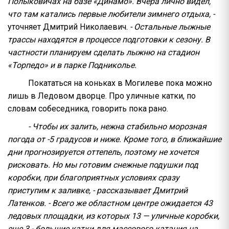
Полыковичах на базе «Динамо». Вчера лично видел,
что там катались первые любители зимнего отдыха, -
уточняет Дмитрий Николаевич.
- Остальные лыжные
трассы находятся в процессе подготовки к сезону. В
частности планируем сделать лыжню на стадион
«Торпедо» и в парке Подниколье.
Покататься на коньках в Могилеве пока можно
лишь в Ледовом дворце. Про уличные катки, по
словам собеседника, говорить пока рано.
- Чтобы их залить, нежна стабильно морозная
погода от -5 градусов и ниже. Кроме того, в ближайшие
дни прогнозируется оттепель, поэтому не хочется
рисковать. Но мы готовим снежные подушки под
коробки, при благоприятных условиях сразу
приступим к заливке, - рассказывает Дмитрий
Латенков. - Всего же областном центре ожидается 43
ледовых площадки, из которых 13 — уличные коробки,
еще 3 - большие катки для массового катания на