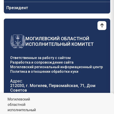
Президент
МОГИЛЕВСКИЙ ОБЛАСТНОЙ
ИСПОЛНИТЕЛЬНЫЙ КОМИТЕТ
Ответственные за работу с сайтом
Разработка и сопровождение сайта
Могилевский региональный информационный центр
Политика в отношении обработки куки
Адрес:
212030, г. Могилев, Первомайская, 71, Дом
Cоветов
Телефон горячей
E-mail:
Могилевский
линии:
oblisp@mogilev-
областной
8 (0222) 71-32-55
.
region.gov.by
исполнительный