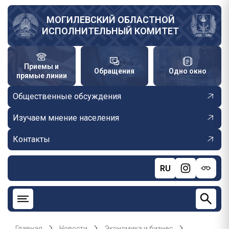
Перейти
к
МОГИЛЕВСКИЙ ОБЛАСТНОЙ
ИСПОЛНИТЕЛЬНЫЙ КОМИТЕТ
основному
содержанию
Приемы и
Обращения
Одно окно
прямые линии
Общественные обсуждения
Изучаем мнение населения
Контакты
RU
Главная
Новости
Экономика и бизнес