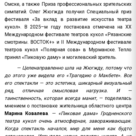
Омске, а также Приза профессиональных зрительских
симпатий. Олег Жюгжда получил Специальный приз
фестиваля «За вклад в развитие искусства театра
кукол». В 2025–м году постановка отмечена на XX
Международном фестивале театров кукол «Рязанские
смотрины. ВОСТОК+» и II Международном фестивале
театров кукол «Полярная сова» в Мурманске. Тепло
принял «Пиковую даму» и могилевский зритель.
— Целенаправленно шла на Жюгжду, потому что
до этого уже видела его «Трагедию о Макбете». Все
его спектакли — это эстетика, шикарный визуальный
ряд, отличная смысловая нагрузка. И —
таинственность, которая всегда манит,
— поделилась
мнением о постановке жительница областного центра
Марина Ковалева
.
— «Пиковая дама» Гродненского
театра кукол очень атмосферная, завораживающая.
Когда спектакль начался, мир для меня как будто