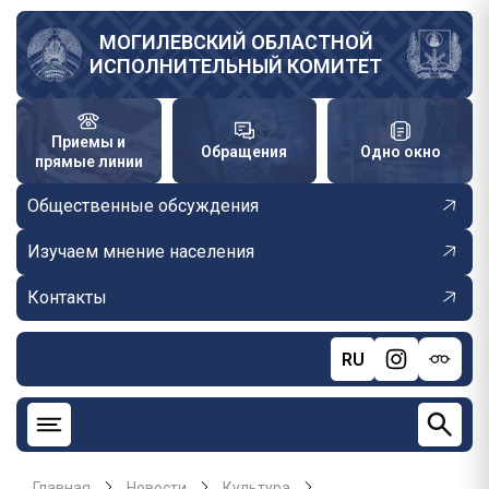
Перейти
к
МОГИЛЕВСКИЙ ОБЛАСТНОЙ
ИСПОЛНИТЕЛЬНЫЙ КОМИТЕТ
основному
содержанию
Приемы и
Обращения
Одно окно
прямые линии
Общественные обсуждения
Изучаем мнение населения
Контакты
RU
Главная
Новости
Культура