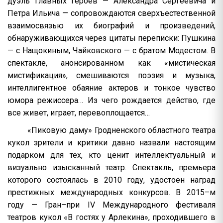
дуэль главных героев — Александра Сергеевича и
Петра Ильича — сопровождаются сверхъестественной
взаимосвязью их биографий и произведений,
обнаруживающихся через цитаты переписки: Пушкина
— с Нащокиным, Чайковского — с братом Модестом. В
спектакле, анонсированном как «мистическая
мистификация», смешиваются поэзия и музыка,
интеллигентное обаяние актеров и тонкое чувство
юмора режиссера… Из чего рождается действо, где
все живет, играет, перевоплощается…
«Пиковую даму» Гродненского областного театра
кукол зрители и критики давно назвали настоящим
подарком для тех, кто ценит интеллектуальный и
визуально изысканный театр. Спектакль, премьера
которого состоялась в 2010 году, удостоен наград
престижных международных конкурсов. В 2015–м
году — Гран–при IV Международного фестиваля
театров кукол «В гостях у Арлекина», проходившего в