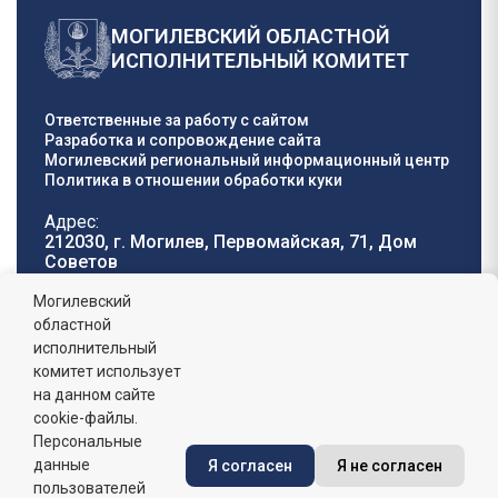
МОГИЛЕВСКИЙ ОБЛАСТНОЙ
ИСПОЛНИТЕЛЬНЫЙ КОМИТЕТ
Ответственные за работу с сайтом
Разработка и сопровождение сайта
Могилевский региональный информационный центр
Политика в отношении обработки куки
Адрес:
212030, г. Могилев, Первомайская, 71, Дом
Cоветов
Телефон горячей
E-mail:
Могилевский
линии:
oblisp@mogilev-
областной
8 (0222) 71-32-55
.
region.gov.by
исполнительный
комитет использует
График работы:
на данном сайте
пн-пт: 8.00 - 17.00, сб-вс: выходной,
обеденный перерыв: 13:00 - 14:00
cookie-файлы.
Персональные
данные
Я согласен
Я не согласен
Сайт зарегистрирован в Государственном регистре
информационных ресурсов Республики Беларусь. №
пользователей