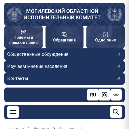
Перейти
к
МОГИЛЕВСКИЙ ОБЛАСТНОЙ
ИСПОЛНИТЕЛЬНЫЙ КОМИТЕТ
основному
содержанию
Приемы и
Обращения
Одно окно
прямые линии
Общественные обсуждения
Изучаем мнение населения
Контакты
RU
Главная
Новости
Культура