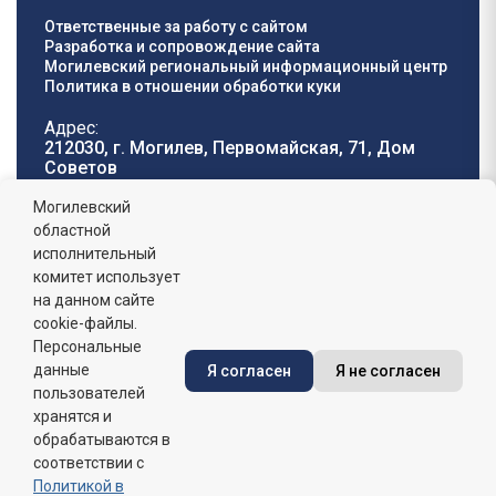
Ответственные за работу с сайтом
Разработка и сопровождение сайта
Могилевский региональный информационный центр
Политика в отношении обработки куки
Адрес:
212030, г. Могилев, Первомайская, 71, Дом
Cоветов
Телефон горячей
E-mail:
Могилевский
линии:
oblisp@mogilev-
областной
8 (0222) 71-32-55
.
region.gov.by
исполнительный
комитет использует
График работы:
на данном сайте
пн-пт: 8.00 - 17.00, сб-вс: выходной,
обеденный перерыв: 13:00 - 14:00
cookie-файлы.
Персональные
данные
Я согласен
Я не согласен
Сайт зарегистрирован в Государственном регистре
информационных ресурсов Республики Беларусь. №
пользователей
7822542427 от 08.04.2025г.
хранятся и
обрабатываются в
соответствии с
Политикой в