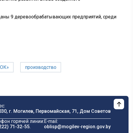
еданы 9 деревообрабатывающих предприятий, среди
ДОК»
производство
ес:
030, г. Могилев, Первомайская, 71, Дом Cоветов
ефон горячей линии:
E-mail:
222) 71-32-55
.
oblisp@mogilev-region.gov.by