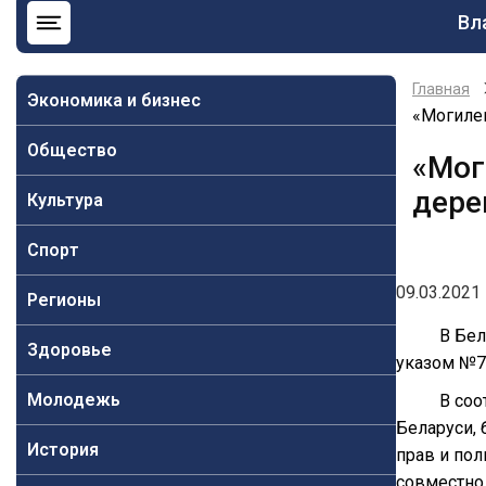
Ос
Вл
на
Главная
Экономика и бизнес
«Могиле
Общество
«Мог
дере
Культура
Спорт
09.03.2021 
Регионы
В Бел
Здоровье
указом №7
Молодежь
В соо
Беларуси,
История
прав и по
совместно