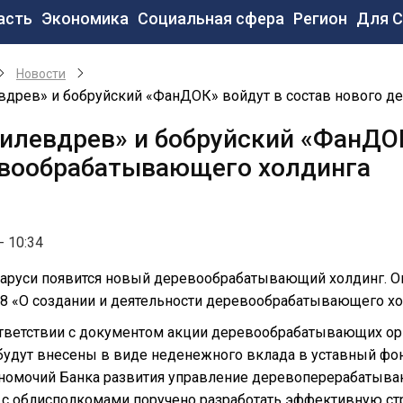
новная
асть
Экономика
Социальная сфера
Регион
Для 
вигация
Новости
вдрев» и бобруйский «ФанДОК» войдут в состав нового 
илевдрев» и бобруйский «ФанДОК
вообрабатывающего холдинга
- 10:34
аруси появится новый деревообрабатывающий холдинг. Он
8 «О создании и деятельности деревообрабатывающего хо
тветствии с документом акции деревообрабатывающих орг
 будут внесены в виде неденежного вклада в уставный фо
лномочий Банка развития управление деревоперерабатыв
 с облисполкомами поручено разработать эффективную ст