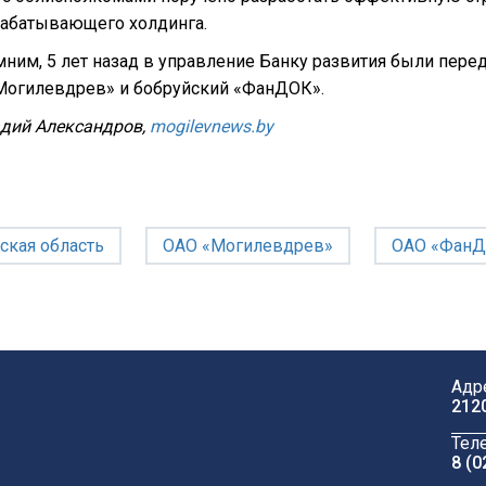
абатывающего холдинга.
ним, 5 лет назад в управление Банку развития были пер
Могилевдрев» и бобруйский «ФанДОК».
адий Александров,
mogilevnews.by
ская область
ОАО «Могилевдрев»
ОАО «Фан
Адр
212
Тел
8 (0