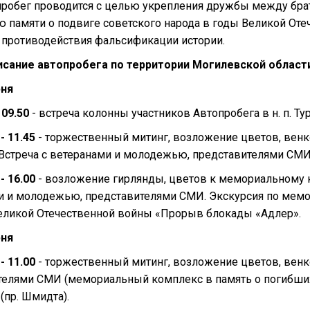
робег проводится с целью укрепления дружбы между брат
ю памяти о подвиге советского народа в годы Великой От
, противодействия фальсификации истории.
исание автопробега по территории Могилевской област
юня
 09.50
- встреча колонны участников Автопробега в н. п. Т
 - 11.45
- торжественный митинг, возложение цветов, венк
 Встреча с ветеранами и молодежью, представителями СМИ
 - 16.00
- возложение гирлянды, цветов к мемориальному к
и и молодежью, представителями СМИ. Экскурсия по мем
еликой Отечественной войны «Прорыв блокады «Адлер».
юня
 - 11.00
- торжественный митинг, возложение цветов, венк
телями СМИ (мемориальный комплекс в память о погибши
(пр. Шмидта).