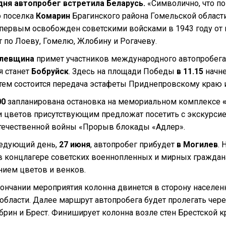
дня автопробег встретила Беларусь.
«Символично, что по
о поселка
Комарин
Брагинского района Гомельской области
 первым освобожден советскими войсками в 1943 году от
 по Лоеву, Гомелю, Жлобину и Рогачеву.
левщина
примет участников международного автопробег
 станет
Бобруйск
. Здесь на площади Победы
в 11.15
начне
атем состоится передача эстафеты Приднепровскому краю 
00
запланирована остановка на мемориальном комплексе
«
и цветов присутствующим предложат посетить с экскурси
течественной войны «Прорыв блокады «Адлер».
ледующий день,
27 июня
, автопробег прибудет
в Могилев
.
в концлагере советских военнопленных и мирных граждан
нием цветов и венков.
ончании мероприятия колонна двинется в сторону населенн
области. Далее маршрут автопробега будет пролегать чере
брин и Брест. Финиширует колонна возле стен Брестской к