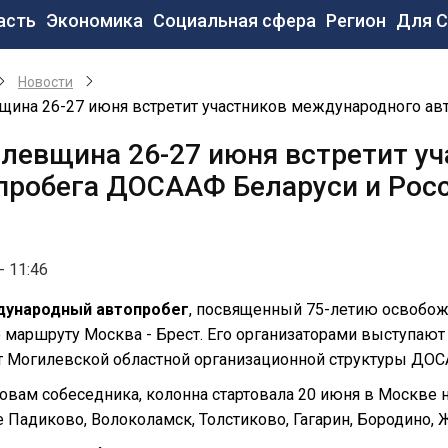
новная
асть
Экономика
Социальная сфера
Регион
Для 
вигация
Новости
щина 26-27 июня встретит участников международного ав
левщина 26-27 июня встретит у
пробега ДОСААФ Беларуси и Рос
- 11:46
ународный автопробег
, посвященный 75-летию освобож
о маршруту Москва - Брест. Его организаторами выступаю
т Могилевской областной организационной структуры ДО
овам собеседника, колонна стартовала 20 июня в Москве н
 Падиково, Волоколамск, Толстиково, Гагарин, Бородино, 