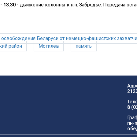
 - 13.30
- движение колонны к н.п. Забродье. Передача эст
е освобождения Беларуси от немецко-фашистских захватч
кий район
Могилев
память
Адр
212
Тел
8 (0
Гра
пн-п
обе