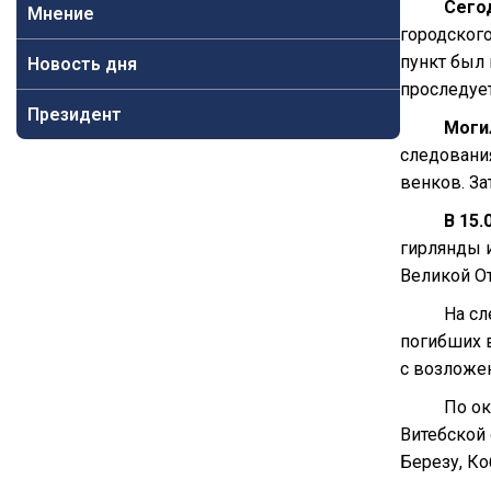
Сего
Мнение
городског
пункт был
Новость дня
проследует
Президент
Моги
следования
венков. З
В 15.
гирлянды 
Великой О
На с
погибших 
с возложе
По ок
Витебской 
Березу, Ко