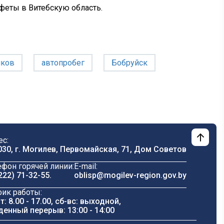
афеты в Витебскую область.
иков
автопробег
Бобруйск
ес:
030, г. Могилев, Первомайская, 71, Дом Cоветов
ефон горячей линии:
E-mail:
222) 71-32-55
.
oblisp@mogilev-region.gov.by
фик работы:
т: 8.00 - 17.00, сб-вс: выходной,
денный перерыв: 13:00 - 14:00