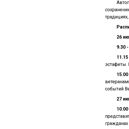
Автоп
сохранени
традициях
Расп
26 и
9.30 -
11.15
эстафеты.
15.00
ветеранам
событий В
27 и
10.00
представи
гражданах 