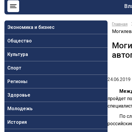
Ос
Вл
на
Главная
Экономика и бизнес
Могилев
Общество
Моги
авто
Культура
Спорт
24.06.2019 
Регионы
Межд
Здоровье
пройдет п
специалис
Молодежь
По сл
История
российские