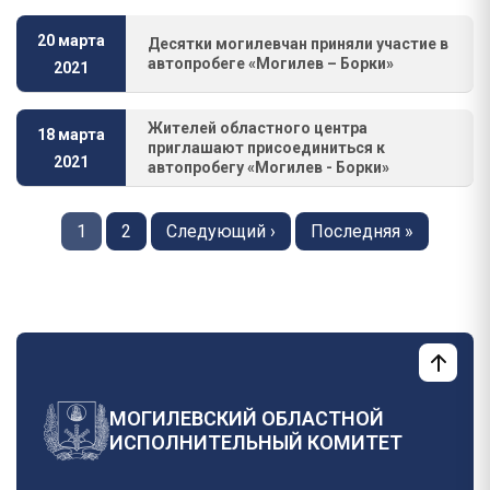
20 марта
Десятки могилевчан приняли участие в
автопробеге «Могилев – Борки»
2021
Жителей областного центра
18 марта
приглашают присоединиться к
2021
автопробегу «Могилев - Борки»
Нумерация
страниц
Страница
1
Страница
2
Следующая
Следующий ›
Последняя
Последняя »
страница
страница
МОГИЛЕВСКИЙ ОБЛАСТНОЙ
ИСПОЛНИТЕЛЬНЫЙ КОМИТЕТ