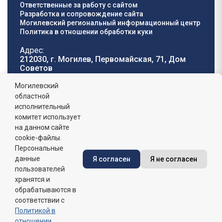
Ответственные за работу с сайтом
Разработка и сопровождение сайта
Могилевский региональный информационный центр
Политика в отношении обработки куки
Адрес:
212030, г. Могилев, Первомайская, 71, Дом
Cоветов
Телефон горячей
E-mail:
Могилевский
линии:
oblisp@mogilev-
областной
8 (0222) 71-32-55
.
region.gov.by
исполнительный
комитет использует
График работы:
на данном сайте
пн-пт: 8.00 - 17.00, сб-вс: выходной,
обеденный перерыв: 13:00 - 14:00
cookie-файлы.
Персональные
данные
Я согласен
Я не согласен
Сайт зарегистрирован в Государственном регистре
информационных ресурсов Республики Беларусь. №
пользователей
7822542427 от 08.04.2025г.
хранятся и
обрабатываются в
соответствии с
Политикой в
отношении