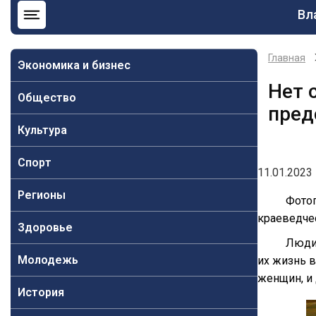
Ос
Вл
на
Главная
Экономика и бизнес
Нет 
Общество
пред
Культура
Спорт
11.01.2023 
Регионы
Фотог
краеведче
Здоровье
Люди 
Молодежь
их жизнь в
женщин, и 
История