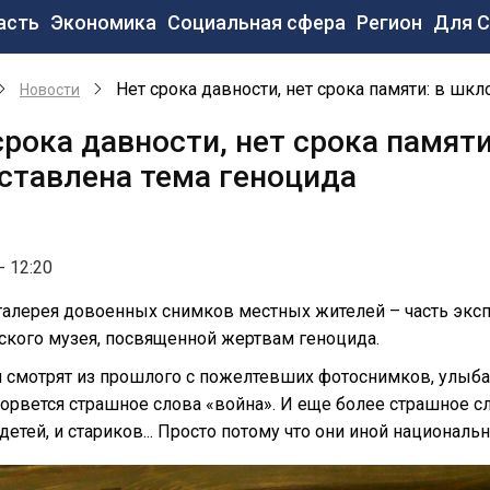
новная
асть
Экономика
Социальная сфера
Регион
Для 
вигация
Нет срока давности, нет срока памяти: в шк
Новости
срока давности, нет срока памят
ставлена тема геноцида
- 12:20
алерея довоенных снимков местных жителей – часть экс
ского музея, посвященной жертвам геноцида.
смотрят из прошлого с пожелтевших фотоснимков, улыбают
орвется страшное слова «война». И еще более страшное сл
детей, и стариков... Просто потому что они иной националь