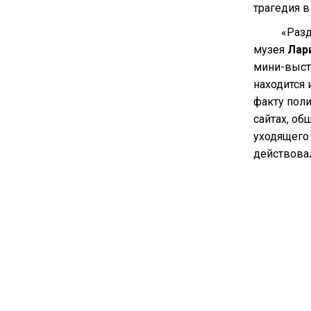
трагедия в
«Разд
музея
Лар
мини-выст
находится 
факту пол
сайтах, об
уходящего 
действовал