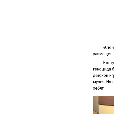
«Стен
размещены
Конту
геноцида б
детской иг
музея. Но 
ребят.