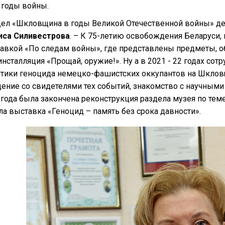
 годы войны.
ел «Шкловщина в годы Великой Отечественной войны» дейс
иса Силивестрова
. – К 75-летию освобождения Беларуси,
авкой «По следам войны», где представлены предметы, 
инсталляция «Прощай, оружие!». Ну а в 2021 - 22 годах со
итики геноцида немецко-фашистских оккупантов на Шкловщ
щение со свидетелями тех событий, знакомство с научными
года была закончена реконструкция раздела музея по теме
а выставка «Геноцид – память без срока давности».