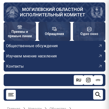
Перейти
к
МОГИЛЕВСКИЙ ОБЛАСТНОЙ
ИСПОЛНИТЕЛЬНЫЙ КОМИТЕТ
основному
содержанию
Приемы и
Обращения
Одно окно
прямые линии
Общественные обсуждения
Изучаем мнение населения
Контакты
RU
Главная
Новости
Общество