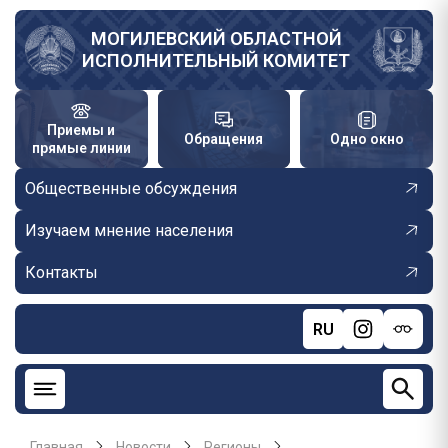
Перейти
к
МОГИЛЕВСКИЙ ОБЛАСТНОЙ
ИСПОЛНИТЕЛЬНЫЙ КОМИТЕТ
основному
содержанию
Приемы и
Обращения
Одно окно
прямые линии
Общественные обсуждения
Изучаем мнение населения
Контакты
RU
Главная
Новости
Регионы