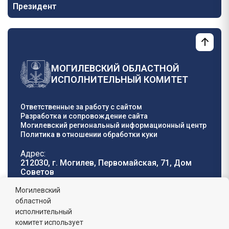
Президент
МОГИЛЕВСКИЙ ОБЛАСТНОЙ
ИСПОЛНИТЕЛЬНЫЙ КОМИТЕТ
Ответственные за работу с сайтом
Разработка и сопровождение сайта
Могилевский региональный информационный центр
Политика в отношении обработки куки
Адрес:
212030, г. Могилев, Первомайская, 71, Дом
Cоветов
Телефон горячей
E-mail:
Могилевский
линии:
oblisp@mogilev-
областной
8 (0222) 71-32-55
.
region.gov.by
исполнительный
комитет использует
График работы: