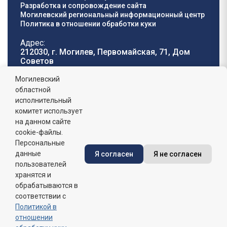
Разработка и сопровождение сайта
Могилевский региональный информационный центр
Политика в отношении обработки куки
Адрес:
212030, г. Могилев, Первомайская, 71, Дом
Cоветов
Телефон горячей
E-mail:
Могилевский
линии:
oblisp@mogilev-
областной
8 (0222) 71-32-55
.
region.gov.by
исполнительный
комитет использует
График работы:
на данном сайте
пн-пт: 8.00 - 17.00, сб-вс: выходной,
обеденный перерыв: 13:00 - 14:00
cookie-файлы.
Персональные
данные
Я согласен
Я не согласен
Сайт зарегистрирован в Государственном регистре
информационных ресурсов Республики Беларусь. №
пользователей
7822542427 от 08.04.2025г.
хранятся и
обрабатываются в
соответствии с
Политикой в
отношении