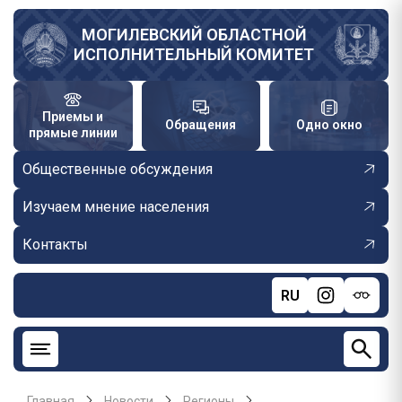
Перейти
к
МОГИЛЕВСКИЙ ОБЛАСТНОЙ
ИСПОЛНИТЕЛЬНЫЙ КОМИТЕТ
основному
содержанию
Приемы и
Обращения
Одно окно
прямые линии
Общественные обсуждения
Изучаем мнение населения
Контакты
RU
Главная
Новости
Регионы