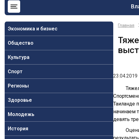
Ос
Вл
на
Главная
Экономика и бизнес
Тяже
Общество
выст
Культура
Спорт
23.04.2019 
Регионы
Тяже
Спортсменк
Здоровье
Таиланде п
начинаем т
Молодежь
девять тре
История
Оцени
результаты