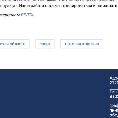
езультат. Наша работа остается тренироваться и повышать 
атериалам
БЕЛТА
ская область
спорт
тяжелая атлетика
Адр
212
Тел
8 (0
Гра
пн-п
обе