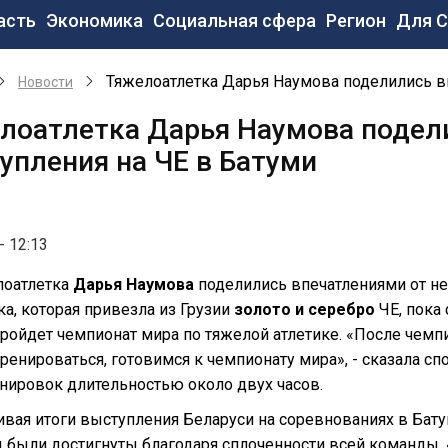
новная
асть
Экономика
Социальная сфера
Регион
Для 
вигация
Тяжелоатлетка Дарья Наумова поделились в
Новости
лоатлетка Дарья Наумова подел
упления на ЧЕ в Батуми
- 12:13
лоатлетка
Дарья Наумова
поделились впечатлениями от н
а, которая привезла из Грузии
золото и серебро
ЧЕ, пока 
ройдет чемпионат мира по тяжелой атлетике. «После чемпи
ренироваться, готовимся к чемпионату мира», - сказала с
нировок длительностью около двух часов.
вая итоги выступления Беларуси на соревнованиях в Бату
 были достигнуты благодаря сплоченности всей команды. 