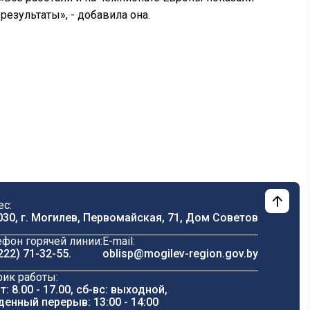
результаты», - добавила она.
ес:
030, г. Могилев, Первомайская, 71, Дом Cоветов
ефон горячей линии:
E-mail:
222) 71-32-55
.
oblisp@mogilev-region.gov.by
фик работы:
т: 8.00 - 17.00, сб-вс: выходной,
денный перерыв: 13:00 - 14:00